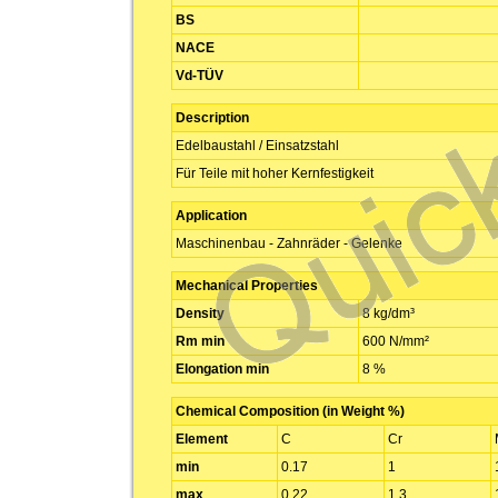
BS
NACE
Vd-TÜV
Description
Edelbaustahl / Einsatzstahl
Für Teile mit hoher Kernfestigkeit
Application
Maschinenbau - Zahnräder - Gelenke
Mechanical Properties
Density
8 kg/dm³
Rm min
600 N/mm²
Elongation min
8 %
Chemical Composition (in Weight %)
Element
C
Cr
min
0.17
1
max
0.22
1.3