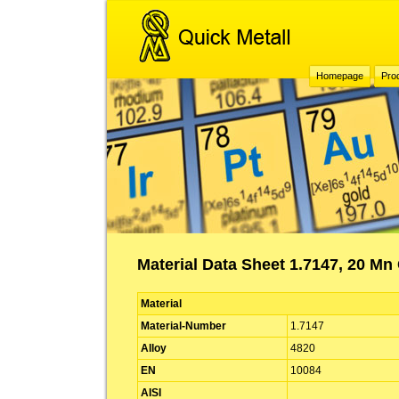
Homepage
Pro
Material Data Sheet 1.7147, 20 Mn 
Material
Material-Number
1.7147
Alloy
4820
EN
10084
AISI