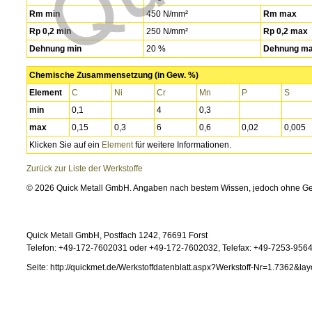
Rm min
450 N/mm²
Rm max
Rp 0,2 min
250 N/mm²
Rp 0,2 max
Dehnung min
20 %
Dehnung m
Chemische Zusammensetzung (in Gew. %)
Element
C
Ni
Cr
Mn
P
S
min
0,1
4
0,3
max
0,15
0,3
6
0,6
0,02
0,005
Klicken Sie auf ein
Element
für weitere Informationen.
Zurück zur Liste der Werkstoffe
© 2026 Quick Metall GmbH. Angaben nach bestem Wissen, jedoch ohne G
Quick Metall GmbH, Postfach 1242, 76691 Forst
Telefon: +49-172-7602031 oder +49-172-7602032, Telefax: +49-7253-95646
Seite: http://quickmet.de/Werkstoffdatenblatt.aspx?Werkstoff-Nr=1.7362&lay