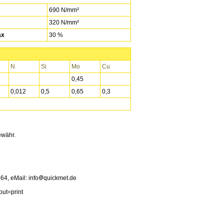
690 N/mm²
320 N/mm²
ax
30 %
N
Si
Mo
Cu
0,45
0,012
0,5
0,65
0,3
ewähr.
4, eMail: info
quickmet.de
out=print