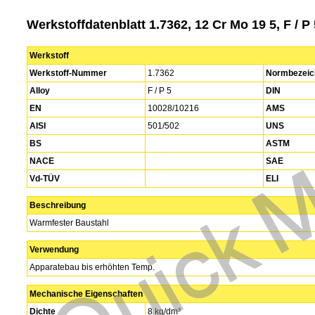
Werkstoffdatenblatt 1.7362, 12 Cr Mo 19 5, F / P 
Werkstoff
Werkstoff-Nummer
1.7362
Normbezeic
Alloy
F / P 5
DIN
EN
10028/10216
AMS
AISI
501/502
UNS
BS
ASTM
NACE
SAE
Vd-TÜV
ELI
Beschreibung
Warmfester Baustahl
Verwendung
Apparatebau bis erhöhten Temp.
Mechanische Eigenschaften
Dichte
8 kg/dm³