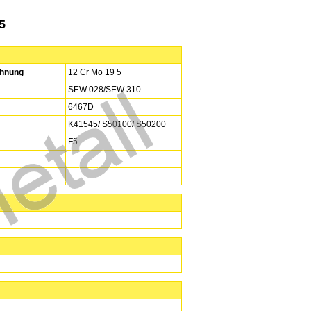
5
hnung
12 Cr Mo 19 5
SEW 028/SEW 310
6467D
K41545/ S50100/ S50200
F5